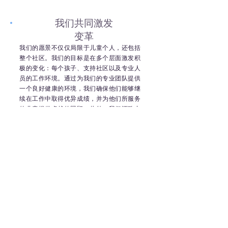
我们共同激发
变革
我们的愿景不仅仅局限于儿童个人，还包括
整个社区。我们的目标是在多个层面激发积
极的变化：每个孩子、支持社区以及专业人
员的工作环境。通过为我们的专业团队提供
一个良好健康的环境，我们确保他们能够继
续在工作中取得优异成绩，并为他们所服务
的儿童提供卓越的照顾。此外，我们还致力
于通过培训和指导来激励下一代专业人员，
确保在未来的岁月里，增强儿童能力的传统
能够继续传承下去。
"我们衷心感谢众多人，特别是 Chew Ming Teck
家族提供的宝贵帮助和坚定支持。你们的贡献功
不可没，我们深表感谢"。